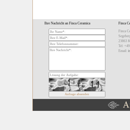
Ihre Nachricht an Finca Ceramica
Finca Ce
Finca C
Segeberg
23863 
Tel: +49
Email:
i