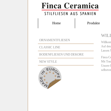
Home
Produkte
WIL
ORNAMENTFLIESEN
Willkomm
Auf den 
CLASSIC LINE
Lassen S
BODENFLIESEN UND DEKORE
Finca Ce
NEW STYLE
Mit Trad
Unsere P
selbstve