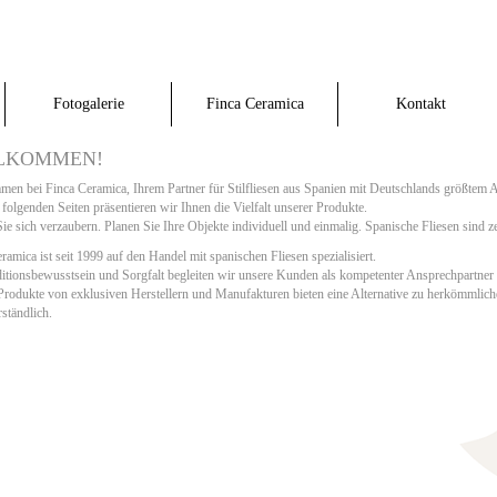
Fotogalerie
Finca Ceramica
Kontakt
LKOMMEN!
en bei Finca Ceramica, Ihrem Partner für Stilfliesen aus Spanien mit Deutschlands größtem 
folgenden Seiten präsentieren wir Ihnen die Vielfalt unserer Produkte.
ie sich verzaubern. Planen Sie Ihre Objekte individuell und einmalig. Spanische Fliesen sind 
ramica ist seit 1999 auf den Handel mit spanischen Fliesen spezialisiert.
itionsbewusstsein und Sorgfalt begleiten wir unsere Kunden als kompetenter Ansprechpartner s
rodukte von exklusiven Herstellern und Manufakturen bieten eine Alternative zu herkömmliche
rständlich.