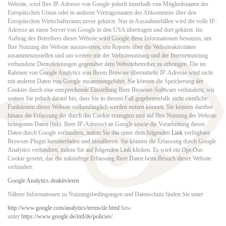
Website, wird Ihre IP-Adresse von Google jedoch innerhalb von Mitgliedstaaten der
Europäischen Union oder in anderen Vertragsstaaten des Abkommens über den
Europäischen Wirtschaftsraum zuvor gekürzt. Nur in Ausnahmefällen wird die volle IP-
Adresse an einen Server von Google in den USA übertragen und dort gekürzt. Im
Auftrag des Betreibers dieser Website wird Google diese Informationen benutzen, um
Ihre Nutzung der Website auszuwerten, um Reports über die Websiteaktivitäten
zusammenzustellen und um weitere mit der Websitenutzung und der Internetnutzung
verbundene Dienstleistungen gegenüber dem Websitebetreiber zu erbringen. Die im
Rahmen von Google Analytics von Ihrem Browser übermittelte IP-Adresse wird nicht
mit anderen Daten von Google zusammengeführt. Sie können die Speicherung der
Cookies durch eine entsprechende Einstellung Ihrer Browser-Software verhindern; wir
weisen Sie jedoch darauf hin, dass Sie in diesem Fall gegebenenfalls nicht sämtliche
Funktionen dieser Website vollumfänglich werden nutzen können. Sie können darüber
hinaus die Erfassung der durch das Cookie erzeugten und auf Ihre Nutzung der Website
bezogenen Daten (inkl. Ihrer IP-Adresse) an Google sowie die Verarbeitung dieser
Daten durch Google verhindern, indem Sie das unter dem folgenden
Link
verfügbare
Browser-Plugin herunterladen und installieren. Sie können die Erfassung durch Google
Analytics verhindern, indem Sie auf folgenden Link klicken. Es wird ein Opt-Out-
Cookie gesetzt, das die zukünftige Erfassung Ihrer Daten beim Besuch dieser Website
verhindert:
Google Analytics deaktivieren
Nähere Informationen zu Nutzungsbedingungen und Datenschutz finden Sie unter
http://www.google.com/analytics/terms/de.html
bzw.
unter
https://www.google.de/intl/de/policies/
.