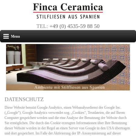
TEL:
+49 (0) 4535-59 88 50
Menu
DATENSCHUTZ
Diese Website benutzt Google Analytics, einen Webanalysedienst der Google Inc.
(„Google“). Google Analytics verwendet sog. „Cookies“, Textdateien, die auf Ihrem
Computer gespeichert werden und die eine Analyse der Benutzung der Website durch
Sie ermöglichen. Die durch das Cookie erzeugten Informationen über Ihre Benutzung
dieser Website werden in der Regel an einen Server von Google in den USA übertragen
und dort gespeichert. Im Falle der Aktivierung der IP-Anonymisierung auf dieser