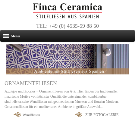
TEL:
+49 (0) 4535-59 88 50
Menu
ORNAMENTFLIESEN
Azulejos und Zocalos – Ornamentfliesen von A-Z. Hier finden Sie traditionelle,
maurische Motive von höchster Qualität die untereinander kombinierbar
sind. Historische Wandfliesen mit geometrischen Mustern und floralen Motiven.
Ornamentfliesen für ein mediterranes Ambiente in größter Auswahl...
ZUR FOTOGALERIE
Wandfliesen