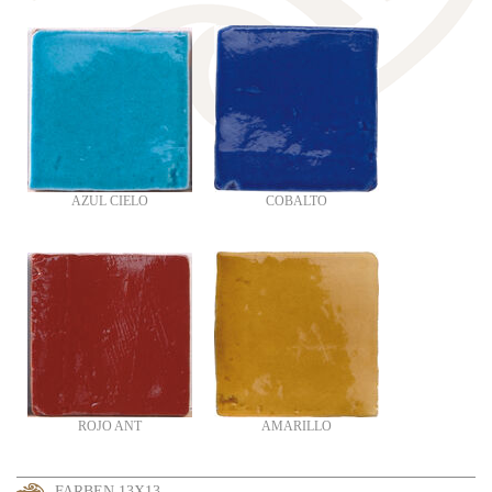
AZUL CIELO
COBALTO
ROJO ANT
AMARILLO
FARBEN 13X13